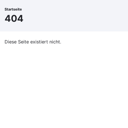
Direkt
zum
Startseite
Pfadnavigation
404
Inhalt
Diese Seite existiert nicht.